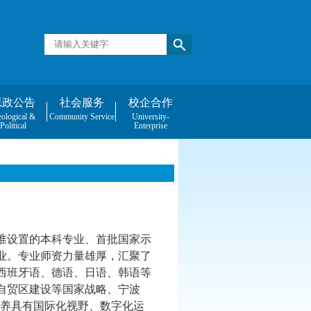
思政公告
社会服务
校企合作
eological &
Community Service
University-
Political
Enterprise
）
准设置的本科专业、
首批国家示
业
。专业师资力量雄厚
，
汇聚了
西班牙语、德语、日语、韩语等
自贸区建设等国家战略、宁波
培养具有国际化视野、数字化运