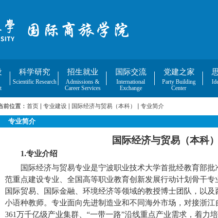
设
科学研究
招生就业
国际交流
党建之家
Scientific Research
Admissions &
International
Party Building
Id
t
Career Services
Exchange
Center
当前位置：
首页
专业建设
国际经济与贸易（本科）
专业简介
专业简介
国际经济与贸易（本科
1.
专业介绍
国际经济与贸易专业是宁波职业技术大学首批经教育部批
范重点建设专业、全国高等职业教育创新发展行动计划骨干专
国际贸易、国际金融、环境经济等领域的教授博士团队，以及
小语种教师。专业面向先进制造业和不同海外市场，对接浙江
361
万千亿级产业集群、“一带一路”沿线重点产业需求，着力